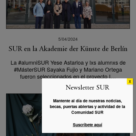
5/04/2024
SUR en la Akademie der Künste de Berlín
La #alumniSUR Yese Astarloa y lxs alumnxs de
#MásterSUR Sayaka Fujio y Mariano Ortega
fueron seleccionados en el proyecto I…
Newsletter SUR
Mantente al día de nuestras noticias,
becas, puertas abiertas y actividad de la
Comunidad SUR
Suscríbete aquí