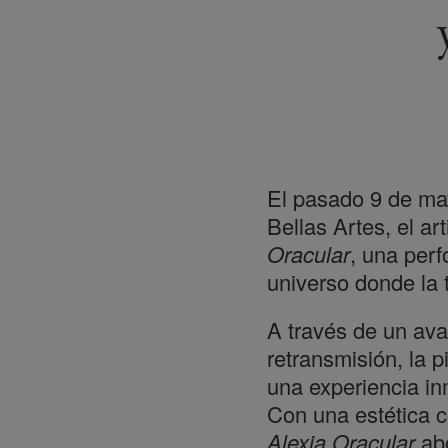
El pasado 9 de may
Bellas Artes, el a
Oracular
, una perf
universo donde la t
A través de un ava
retransmisión, la 
una experiencia inm
Con una estética ce
Alexia Oracular
abo