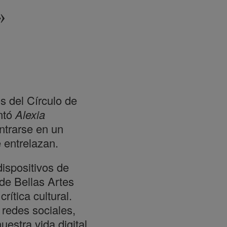
»
s del Círculo de
ntó
Alexia
ntrarse en un
e entrelazan.
dispositivos de
 de Bellas Artes
rítica cultural.
 redes sociales,
estra vida digital