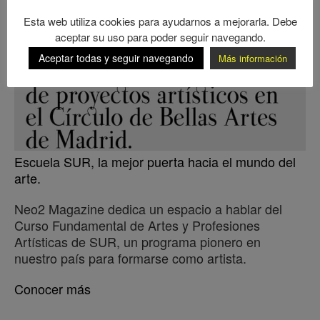
Esta web utiliza cookies para ayudarnos a mejorarla. Debe
aceptar su uso para poder seguir navegando.
Aceptar todas y seguir navegando
Más información
Escuela SUR, la mejor puerta hacia el mundo del
arte.
Neo2 Magazine dedica un espacio a hablar del
Curso Fundamental de Artes y Profesiones
Artísticas de SUR, un programa pionero en
nuestro país para formarse como artista.
Conocer más