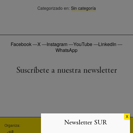
Categorizado en:
Sin categoría
Facebook
—
X
—
Instagram
—
YouTube
—
LinkedIn
—
WhatsApp
Suscríbete a nuestra newsletter
Newsletter SUR
Organiza:
Empresa asociada:
Máster UC3M-SUR: