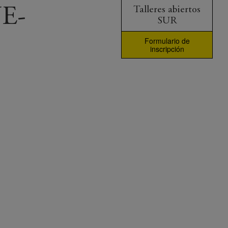
NE-
Talleres abiertos
SUR
Formulario de
inscripción