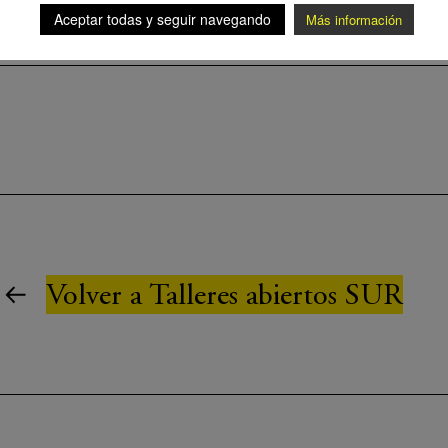
Aceptar todas y seguir navegando
Más información
· Socios y amigos CBA, alumni SUR: 230€.
Volver a Talleres abiertos SUR