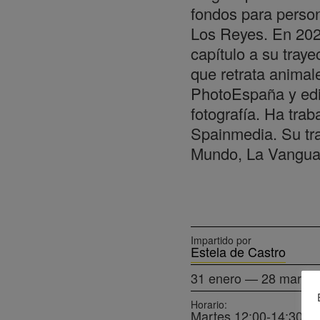
fondos para person
Los Reyes. En 2021
capítulo a su tray
que retrata animal
PhotoEspaña y edi
fotografía. Ha tra
Spainmedia. Su tr
Mundo, La Vanguar
Impartido por
Estela de Castro
31 enero — 28 marzo
Horario:
Martes 12:00-14:30h.