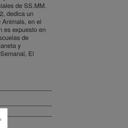
iciales de SS.MM.
2, dedica un
e Animals, en el
ón es expuesto en
scuelas de
laneta y
 Semanal, El
u