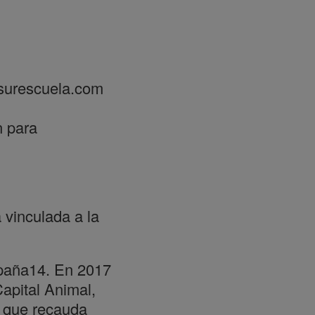
@surescuela.com
n para
 vinculada a la
spaña14. En 2017
Capital Animal,
l que recauda