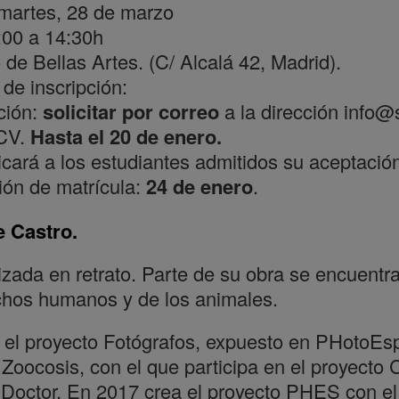
 martes, 28 de marzo
:00 a 14:30h
 de Bellas Artes. (C/ Alcalá 42, Madrid).
de inscripción:
ción:
solicitar por correo
a la dirección info
 CV.
Hasta el 20 de enero.
ará a los estudiantes admitidos su aceptació
ión de matrícula:
24 de enero
.
e Castro.
izada en retrato. Parte de su obra se encuentra
echos humanos y de los animales.
el proyecto Fotógrafos, expuesto en PHotoE
 Zoocosis, con el que participa en el proyecto 
l Doctor. En 2017 crea el proyecto PHES con e