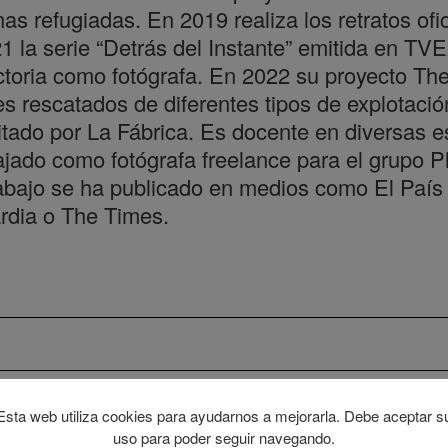
as refugiadas. En 2019 realiza los retratos of
 la serie “Detrás del Instante” emitida en TVE
ectoria como fotógrafa. En 2022 su proyecto Th
es rescatados de diferentes tipos de explotaci
tado por La Fábrica. Es docente en diversas e
bajado como fotógrafa freelance para el grupo P
abajo se ha publicado en medios como El País
dia o The Times.
Esta web utiliza cookies para ayudarnos a mejorarla. Debe aceptar s
uso para poder seguir navegando.