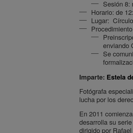
Sesión 8:
Horario: de 12
Lugar: Círculo
Procedimiento 
Preinscrip
enviando
Se comunic
formalizac
Imparte:
Estela d
Fotógrafa especial
lucha por los der
En 2011 comienza 
desarrolla su serie
dirigido por Rafae