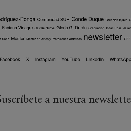
odríguez-Ponga
Conde Duque
Comunidad SUR
Creación Injuve
C
n
Fabiana Vinagre
Gloria G. Durán
Galería Nueva
Graduación
Isaac Rosa
Jaime
newsletter
Máster
 Sofía
Máster en Artes y Profesiones Artísticas
OFF
Facebook
—
X
—
Instagram
—
YouTube
—
LinkedIn
—
WhatsAp
Suscríbete a nuestra newslette