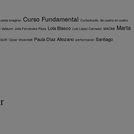
Curso Fundamental
uesta imaginar
Curtocircuito
de cuatro en cuatro
Marta
Lola Blasco
 Vallaure
Julia Fernández Plaza
Luis López Carrasco
MACBA
Paula Díaz Altozano
Santiago
 SUR
Oscar Vincentelli
performance
p
r