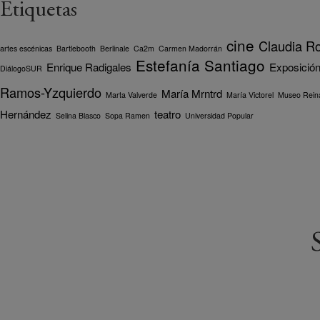
Etiquetas
cine
Claudia R
artes escénicas
Bartlebooth
Berlinale
Ca2m
Carmen Madorrán
Estefanía Santiago
Enrique Radigales
Exposició
DiálogoSUR
Ramos-Yzquierdo
María Mrntrd
Marta Valverde
María Victorel
Museo Reina
Hernández
teatro
Selina Blasco
Sopa Ramen
Universidad Popular