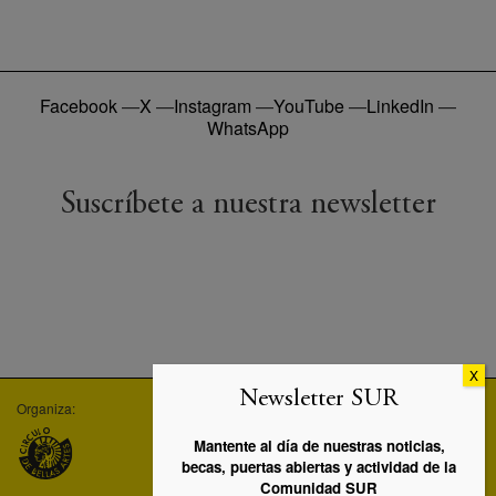
Facebook
—
X
—
Instagram
—
YouTube
—
LinkedIn
—
WhatsApp
Suscríbete a nuestra newsletter
Newsletter SUR
Organiza:
Empresa asociada:
Máster UC3M-SUR:
Mantente al día de nuestras noticias,
becas, puertas abiertas y actividad de la
Comunidad SUR