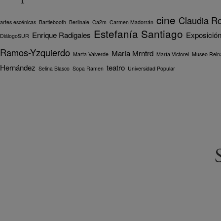
cine
Claudia R
artes escénicas
Bartlebooth
Berlinale
Ca2m
Carmen Madorrán
Estefanía Santiago
Enrique Radigales
Exposició
DiálogoSUR
Ramos-Yzquierdo
María Mrntrd
Marta Valverde
María Victorel
Museo Reina
Hernández
teatro
Selina Blasco
Sopa Ramen
Universidad Popular