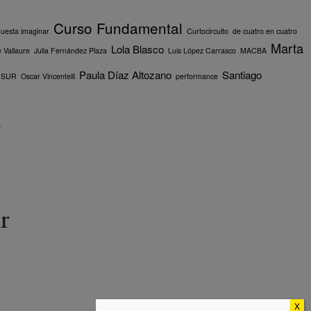
Curso Fundamental
uesta imaginar
Curtocircuito
de cuatro en cuatro
Marta
Lola Blasco
 Vallaure
Julia Fernández Plaza
Luis López Carrasco
MACBA
Paula Díaz Altozano
Santiago
 SUR
Oscar Vincentelli
performance
p
r