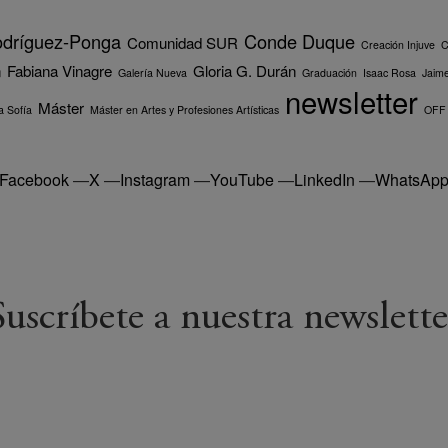
odríguez-Ponga
Conde Duque
Comunidad SUR
Creación Injuve
C
n
Fabiana Vinagre
Gloria G. Durán
Galería Nueva
Graduación
Isaac Rosa
Jaime
newsletter
Máster
 Sofía
Máster en Artes y Profesiones Artísticas
OFF
Facebook
—
X
—
Instagram
—
YouTube
—
LinkedIn
—
WhatsAp
Suscríbete a nuestra newslette