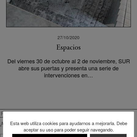
27/10/2020
Espacios
Del viernes 30 de octubre al 2 de noviembre, SUR
abre sus puertas y presenta una serie de
intervenciones en…
Buscar
Esta web utiliza cookies para ayudarnos a mejorarla. Debe
Archivos
aceptar su uso para poder seguir navegando.
Archivos