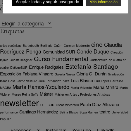
Aceptar todas y seguir navegando
Más información
Categorías
Categorías
Etiquetas
cine
Claudia
artes escénicas
Bartlebooth
Berlinale
Ca2m
Carmen Madorrán
Rodríguez-Ponga
Conde Duque
Comunidad SUR
Creación
Curso Fundamental
Injuve
Cuesta imaginar
Curtocircuito
de cuatro en
Estefanía Santiago
Enrique Radigales
cuatro
DiálogoSUR
Exposición
Fabiana Vinagre
Gloria G. Durán
Galería Nueva
Graduación
Lola Blasco
Isaac Rosa
Jaime Vallaure
Julia Fernández Plaza
Luis López Carrasco
Marta Ramos-Yzquierdo
María Mrntrd
MACBA
Marta Valverde
María
Máster
Victorel
Museo Reina Sofía
Máster en Artes y Profesiones Artísticas
newsletter
Paula Díaz Altozano
OFF SUR
Oscar Vincentelli
Santiago Hernández
teatro
performance
Selina Blasco
Sopa Ramen
Universidad
Popular
Facebook
—
X
—
Instagram
—
YouTube
—
LinkedIn
—