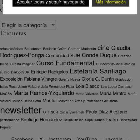
Aceptar todas y seguir navegando
Más información
Categorías
Categorías
Etiquetas
cine
Claudia
artes escénicas
Bartlebooth
Berlinale
Ca2m
Carmen Madorrán
Rodríguez-Ponga
Conde Duque
Comunidad SUR
Creación
Curso Fundamental
Injuve
Cuesta imaginar
Curtocircuito
de cuatro en
Estefanía Santiago
Enrique Radigales
cuatro
DiálogoSUR
Exposición
Fabiana Vinagre
Gloria G. Durán
Galería Nueva
Graduación
Lola Blasco
Isaac Rosa
Jaime Vallaure
Julia Fernández Plaza
Luis López Carrasco
Marta Ramos-Yzquierdo
María Mrntrd
MACBA
Marta Valverde
María
Máster
Victorel
Museo Reina Sofía
Máster en Artes y Profesiones Artísticas
newsletter
Paula Díaz Altozano
OFF SUR
Oscar Vincentelli
Santiago Hernández
teatro
performance
Selina Blasco
Sopa Ramen
Universidad
Popular
Facebook
—
X
—
Instagram
—
YouTube
—
LinkedIn
—