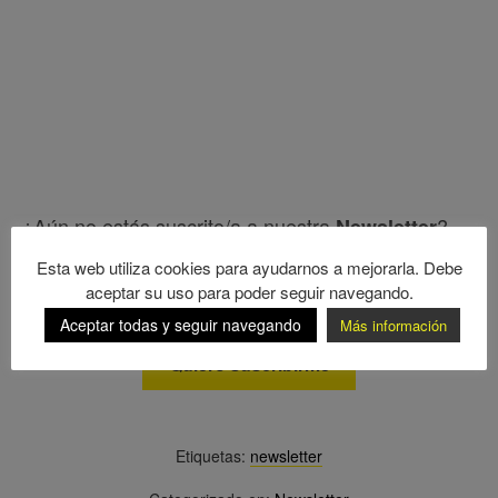
¿Aún no estás suscrito/a a nuestra
?
Newsletter
Pincha en este botón, escribe tu email y la
Esta web utiliza cookies para ayudarnos a mejorarla. Debe
recibirás al principio de cada mes en tu bandeja de
aceptar su uso para poder seguir navegando.
entrada.
Aceptar todas y seguir navegando
Más información
Quiero suscribirme
Etiquetas:
newsletter