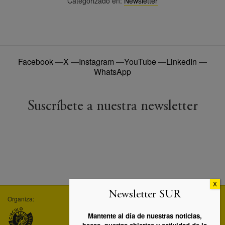
Categorizado en:
Newsletter
Facebook
—
X
—
Instagram
—
YouTube
—
LinkedIn
—
WhatsApp
Suscríbete a nuestra newsletter
Newsletter SUR
Organiza:
Empresa asociada:
Máster UC3M-SUR:
Mantente al día de nuestras noticias,