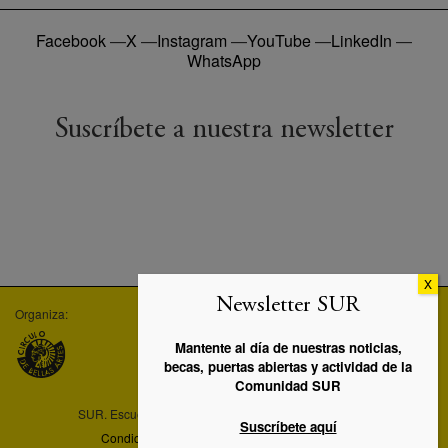
Facebook
—
X
—
Instagram
—
YouTube
—
LinkedIn
—
WhatsApp
Suscríbete a nuestra newsletter
Newsletter SUR
Organiza:
Empresa asociada:
Máster UC3M-SUR:
Mantente al día de nuestras noticias,
becas, puertas abiertas y actividad de la
Comunidad SUR
SUR. Escuela de artes y profesiones artísticas © 2026
Suscríbete aquí
Condiciones legales
—
Política de privacidad