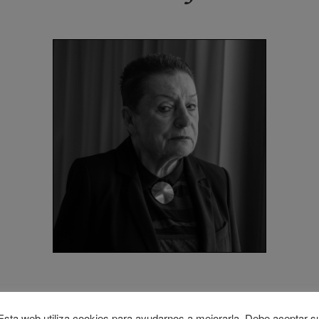
Esta web utiliza cookies para ayudarnos a mejorarla. Debe aceptar s