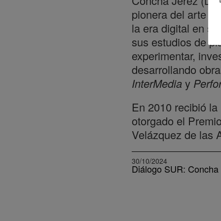
Concha Jerez (Las 
pionera del arte e
la era digital en s
sus estudios de pi
experimentar, inve
desarrollando obr
InterMedia
y
Perf
En 2010 recibió la
otorgado el Premio
Velázquez de las A
30/10/2024
Diálogo SUR: Concha 