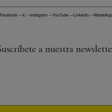
Facebook
—
X
—
Instagram
—
YouTube
—
LinkedIn
—
WhatsAp
Suscríbete a nuestra newslette