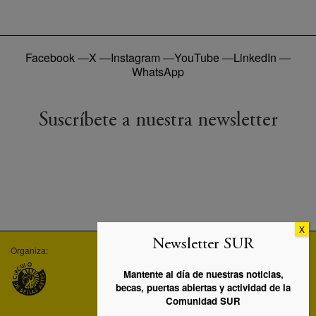
Facebook
—
X
—
Instagram
—
YouTube
—
LinkedIn
—
WhatsApp
Suscríbete a nuestra newsletter
Newsletter SUR
Organiza:
Empresa asociada:
Máster UC3M-SUR:
Mantente al día de nuestras noticias,
becas, puertas abiertas y actividad de la
Comunidad SUR