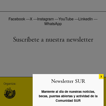
Facebook
—
X
—
Instagram
—
YouTube
—
LinkedIn
—
WhatsApp
Suscríbete a nuestra newsletter
Newsletter SUR
Organiza:
Empresa asociada:
Máster UC3M-SUR:
Mantente al día de nuestras noticias,
becas, puertas abiertas y actividad de la
Comunidad SUR