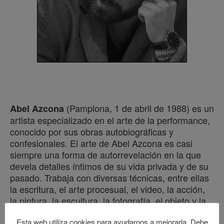
(Pamplona, 1 de abril de 1988) es un
Abel Azcona
artista especializado en el arte de la performance,
conocido por sus obras autobiográficas y
confesionales. El arte de Abel Azcona es casi
siempre una forma de autorrevelación en la que
devela detalles íntimos de su vida privada y de su
pasado. Trabaja con diversas técnicas, entre ellas
la escritura, el arte procesual, el video, la acción,
la pintura, la escultura, la fotografía, el objeto y la
instalación para llevar a cabo sus investigaciones
Esta web utiliza cookies para ayudarnos a mejorarla. Debe
plásticas, sociológicas y autobiográficas. Su obra a