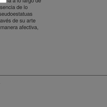
orna a lo largo de
sencia de lo
pseudoestatuas
ravés de su arte
 manera afectiva,
p