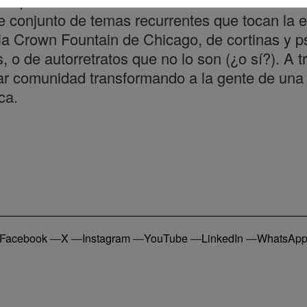
s españoles más internacionales. En su obra ret
e conjunto de temas recurrentes que tocan la e
la Crown Fountain de Chicago, de cortinas y 
, o de autorretratos que no lo son (¿o sí?). A t
ar comunidad transformando a la gente de una
ca.
Facebook
—
X
—
Instagram
—
YouTube
—
LinkedIn
—
WhatsAp