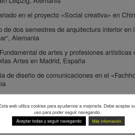
 en Leipzig, Alemania
riado en el proyecto «Social creativa» en Chi
 de dos semestres de arquitectura interior en 
ar“, Alemania
Fundamental de artes y profesiones artística
ellas Artes en Madrid, España
ia de diseño de comunicaciones en el «Fachh
ia
tre de intercambio en el «National Taiwan Univ
aiwan
Esta web utiliza cookies para ayudarnos a mejorarla. Debe aceptar s
uso para poder seguir navegando.
Aceptar todas y seguir navegando
Más información