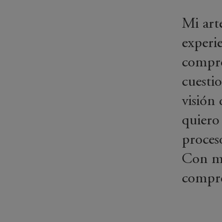
Mi art
experi
compro
cuesti
visión
quiero
proces
Con mi
compre