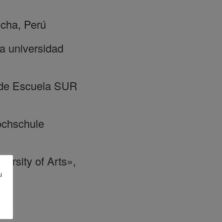
ncha, Perú
la universidad
s de Escuela SUR
ochschule
ersity of Arts»,
u