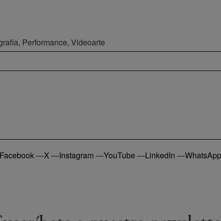
grafía, Performance, Videoarte
Facebook
—
X
—
Instagram
—
YouTube
—
LinkedIn
—
WhatsAp