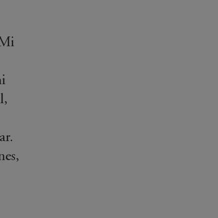
s
 Mi
i
l,
i
ar.
nes,