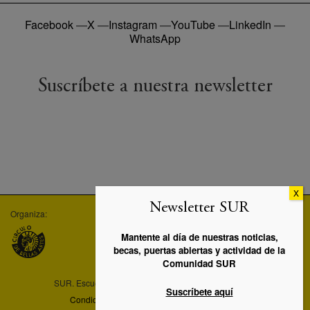
Facebook
—
X
—
Instagram
—
YouTube
—
LinkedIn
—
WhatsApp
Suscríbete a nuestra newsletter
Newsletter SUR
Organiza:
Empresa asociada:
Máster UC3M-SUR:
Mantente al día de nuestras noticias,
becas, puertas abiertas y actividad de la
Comunidad SUR
SUR. Escuela de artes y profesiones artísticas © 2026
Suscríbete aquí
Condiciones legales
—
Política de privacidad